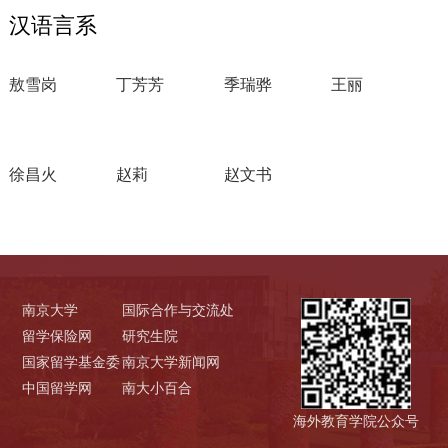
汉语言系
敖雪岗
丁芳芳
季瑞骅
王丽
徐昌火
赵莉
赵文书
南京大学
国际合作与交流处
留学保险网
研究生院
国家留学基金委
南京大学新闻网
中国留学网
南大小百合
海外教育学院公众号