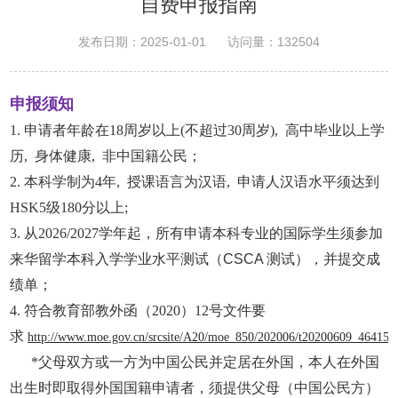
自费申报指南
发布日期：2025-01-01
访问量：
132504
申报须知
1. 申请者年龄在18周岁以上(不超过30周岁), 高中毕业以上学
历, 身体健康,
非中国籍公民；
2. 本科学制为4年, 授课语言为汉语, 申请人汉语水平须达到
HSK5级180分以上;
3. 从2026/2027学年起，所有申请本科专业的国际学生
须参加
来华留学本科入学学业水平测试（CSCA 测试），并提交成
绩单；
4. 符合教育部教外函（2020）12号文件要
求
http://www.moe.gov.cn/srcsite/A20/moe_850/202006/t20200609_464159
*父母双方或一方为中国公民并定居在外国，本人在外国
出生时即取得外国国籍申请者，须提供父母（中国公民方）