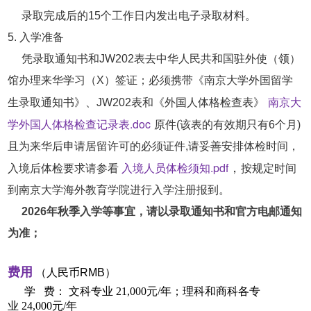
录取完成后的15个工作日内发出电子录取材料。
5. 入学准备
凭录取通知书和JW202表去中华人民共和国驻外使（领）
馆办理来华学习（X）签证；
必须携带《南京大学外国留学
南京大
生录取通知书》、JW202表和《外国人体格检查表》
学外国人体格检查记录表.doc
原件(该表的有效期只有6个月)
且为来华后申请居留许可的必须证件,请妥善安排体检时间，
入境人员体检须知.pdf
，
入境后体检要求请参看
按规定时间
到南京大学海外教育学院进行入学注册报到。
2026年秋季入学等事宜，请以录取通知书和官方电邮通知
为准；
费用
（人民币
RMB
）
学 费： 文科专业 21,000元/年；理科和商科各专
业 24,000元/年