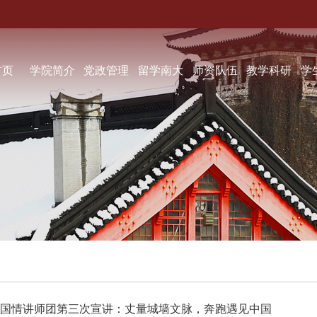
首页
学院简介
党政管理
留学南大
师资队伍
教学科研
学
| 国情讲师团第三次宣讲：丈量城墙文脉，奔跑遇见中国