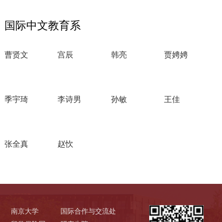
国际中文教育系
曹贤文
宫辰
韩亮
贾娉娉
季宇琦
李诗男
孙敏
王佳
张全真
赵忺
南京大学
国际合作与交流处