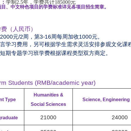
目：
学制
2.5
年，学费共计
185000
元
项目、中文特色项目的学费标准详见各项目招生简章。
学费（人民币）
2000
元
/2
周，第
3-16
周每周加收
1000
元。
言学习费用，另可根据学生需求灵活安排参观文化课
短期专题学习班学费根据课程类型双方商定。
rm Students (RMB/academic year)
Humanities &
nt Type
Science, Engineering
Social Sciences
21000
24000
raduate