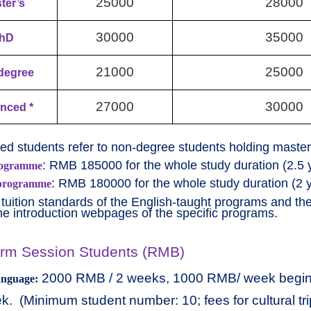
25000
28000
ter
’s
30000
35000
hD
21000
25000
degree
27000
30000
nced *
d students refer to non-degree students holding master
: RMB 185000 for the whole study duration (2.5 
ogramme
: RMB 180000 for the whole study duration (2 
programme
 tuition standards of the English-taught programs and t
the introduction webpages of the specific programs.
erm Session Students (RMB)
2000 RMB / 2 weeks, 1000 RMB/ week beginn
anguage:
k.
(Minimum student number: 10; fees for cultural trip