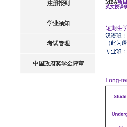
MBA
项
注册报到
英文授课
学业须知
短期生
汉语班：
（此为语
考试管理
专业班：
中国政府奖学金评审
Long-te
Stude
Underg