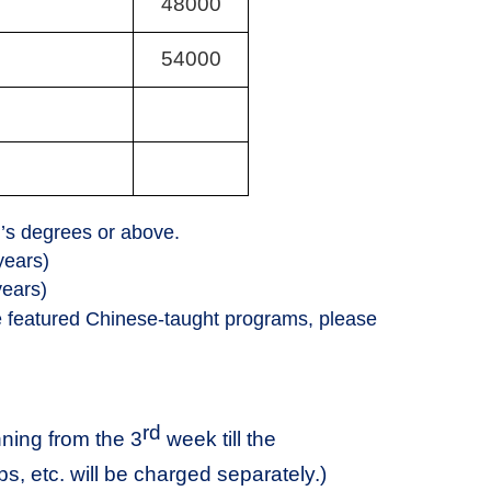
48000
54000
’s degrees or above.
years)
years)
he featured Chinese-taught programs, please
rd
ing from the 3
week till the
s, etc. will be charged separately.)