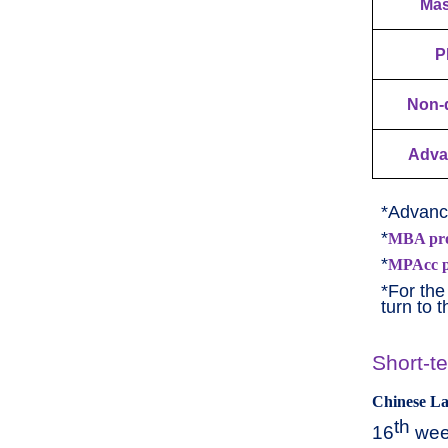
Mas
P
Non-
Adva
*Advance
*
MBA pr
*
MPAcc 
*For the
turn to 
Short-t
Chinese L
th
16
wee