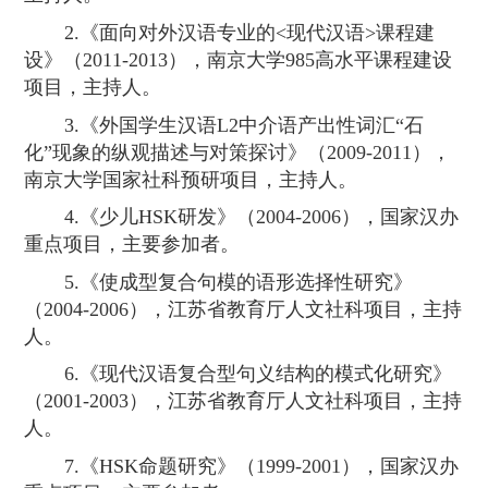
2.
《面向对外汉语专业的
<
现代汉语
>
课程建
设》（
2011-2013
），南京大学
985
高水平课程建设
项目，主持人。
3.
《外国学生汉语
L2
中介语产出性词汇“石
化”现象的纵观描述与对策探讨》（
2009-2011
），
南京大学国家社科预研项目，主持人。
4.
《少儿
HSK
研发》（
2004-2006
），国家汉办
重点项目，主要参加者。
5.
《使成型复合句模的语形选择性研究》
（
2004-2006
），江苏省教育厅人文社科项目，主持
人。
6.
《现代汉语复合型句义结构的模式化研究》
（
2001-2003
），江苏省教育厅人文社科项目，主持
人。
7.
《
HSK
命题研究》（
1999-2001
），国家汉办