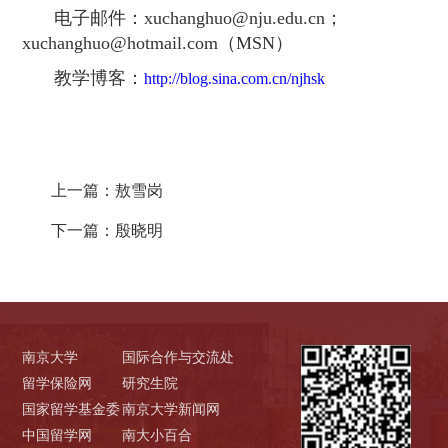
电子邮件：
xuchanghuo@nju.edu.cn
；
xuchanghuo@hotmail.com
（
MSN
）
教学博客：
http://blog.sina.com.cn/njhsk
上一篇：
敖雪岗
下一篇：
殷晓明
南京大学
国际合作与交流处
留学保险网
研究生院
国家留学基金委
南京大学新闻网
中国留学网
南大小百合