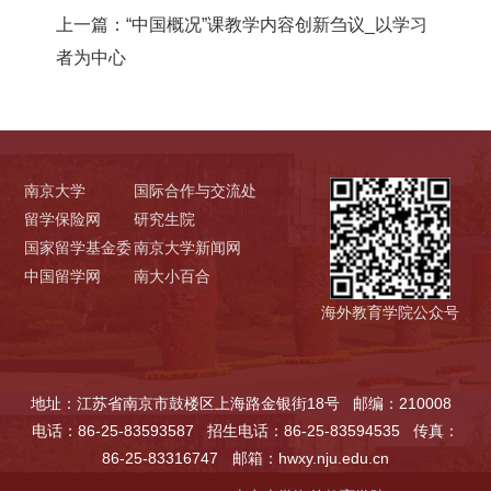
上一篇：
“中国概况”课教学内容创新刍议_以学习
者为中心
南京大学
国际合作与交流处
留学保险网
研究生院
国家留学基金委
南京大学新闻网
中国留学网
南大小百合
海外教育学院公众号
地址：江苏省南京市鼓楼区上海路金银街18号
邮编：210008
电话：86-25-83593587
招生电话：86-25-83594535
传真：
86-25-83316747
邮箱：hwxy.nju.edu.cn