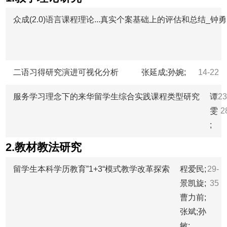
众成(2.0)语言课程理论...真实个案基础上的评估和总结_钟勇
二语习得研究演进可视化分析
张延成;孙婉;
14-22
服务学习理念下的来华留学生综合实践课程类型研究
谭
23
雯
2
;
2.教材教法研究
留学生本科学历教育”1+3“模式教学改革探索
程爱民;
29-
景凯旋;
35
曹力前;
张斌;孙
敏;