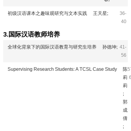
初级汉语课本之趣味观研究与文本实践
王天星;
36-
40
3.国际汉语教师培养
全球化背泉下的国际汉语教育与研究生培养
孙德坤;
41-
56
Supervising Research Students: A TCSL Case Study
陈
5
莉
莉
;
郭
成
倩
;