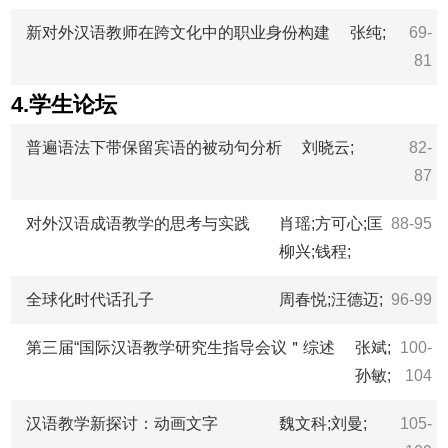
新对外汉语教师在跨文化中的职业身份构建
张纯;
69-
81
4.学生论坛
普遍语法下带保留宾语的被动句分析
刘晓云;
82-
87
对外汉语成语教学的思考与实践
肖瑶;方可心;匡
88-95
柳兴;钱程;
全球化时代话孔子
周春悦;汪德迈;
96-99
第三届“国际汉语教学研究生指导会议＂综述
张斌;
100-
孙敏;
104
汉语教学新探讨：动画文字
魏文科;刘曼;
105-